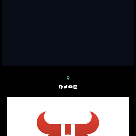
Facebook
Twitter
YouTube
LinkedIn