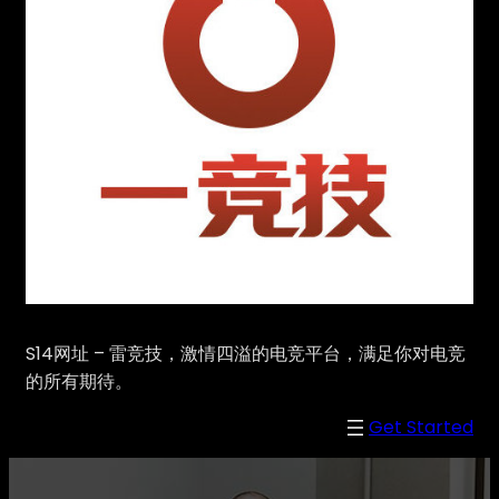
S14网址 – 雷竞技，激情四溢的电竞平台，满足你对电竞
的所有期待。
Get Started