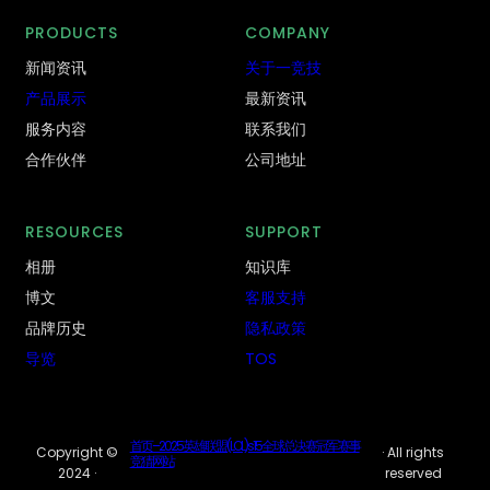
PRODUCTS
COMPANY
新闻资讯
关于一竞技
产品展示
最新资讯
服务内容
联系我们
合作伙伴
公司地址
RESOURCES
SUPPORT
相册
知识库
博文
客服支持
品牌历史
隐私政策
导览
TOS
首页–2025英雄联盟(LOL)s15全球总决赛冠军赛事
Copyright ©
· All rights
竞猜网站
2024 ·
reserved