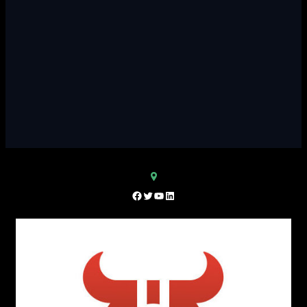
Facebook
Twitter
YouTube
LinkedIn