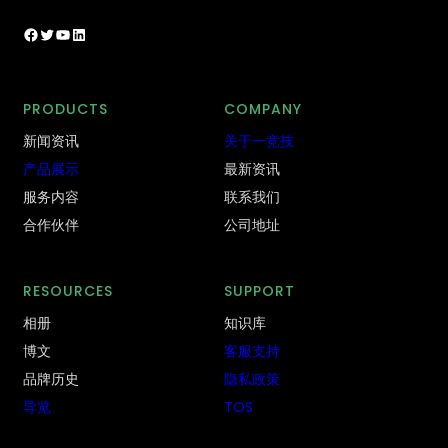
Facebook
Twitter
YouTube
LinkedIn
PRODUCTS
COMPANY
新闻资讯
关于一竞技
产品展示
最新资讯
服务内容
联系我们
合作伙伴
公司地址
RESOURCES
SUPPORT
相册
知识库
博文
客服支持
品牌历史
隐私政策
导览
TOS