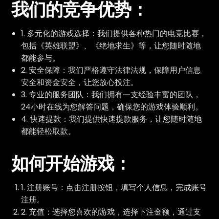
我们的竞争优势：
1. 多元化的游戏选择：我们提供各种热门的电竞比赛，
包括《英雄联盟》、《绝地求生》等，让您随时随地
都能参与。
2. 安全保障：我们严格遵守法律法规，保障用户信息
安全和资金安全，让您放心投注。
3. 专业的服务团队：我们拥有一支经验丰富的团队，
24小时在线为您解答问题，确保您的游戏体验顺利。
4. 快速提款：我们提供快速提款服务，让您随时随地
都能轻松取款。
如何开始游戏：
1. 注册账号：点击注册按钮，填写个人信息，完成账号
注册。
2. 充值：选择您喜欢的游戏，选择下注金额，通过支