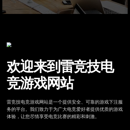
欢迎来到雷竞技电
竞游戏网站
雷竞技电竞游戏网站是一个提供安全、可靠的游戏下注服
务的平台。我们致力于为广大电竞爱好者提供优质的游戏
体验，让您尽情享受电竞比赛的精彩和刺激。