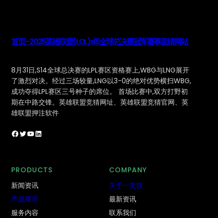
首页–2025英雄联盟(LOL)s15全球总决赛冠军赛事竞猜网站
8月31日,S14全球总决赛的LPL赛区资格赛上,WBG与LNG展开
了激烈对决。经过三场较量,LNG以3-0的绝对优势横扫WBG,
成功夺得LPL赛区三号种子的席位。 首场比赛中,双方打野初
期在中路交锋。英雄联盟竞猜网址、英雄联盟竞猜官网、英
雄联盟押注软件
Facebook
Twitter
YouTube
LinkedIn
PRODUCTS
COMPANY
新闻资讯
关于一竞技
产品展示
最新资讯
服务内容
联系我们