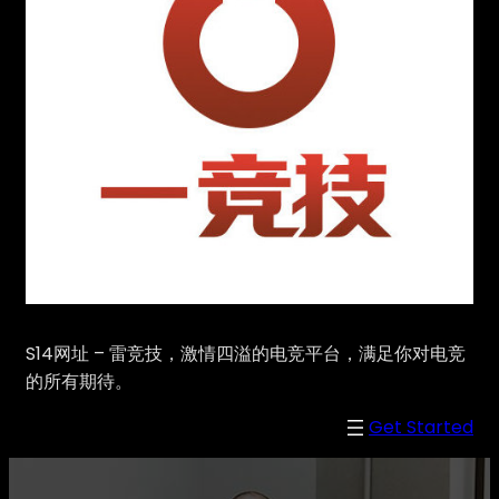
S14网址 – 雷竞技，激情四溢的电竞平台，满足你对电竞
的所有期待。
Get Started