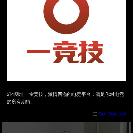
S14网址 – 雷竞技，激情四溢的电竞平台，满足你对电竞
的所有期待。
Get Started