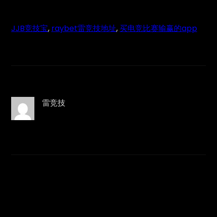
JJB竞技宝
, 
raybet雷竞技地址
, 
买电竞比赛输赢的app
雷竞技