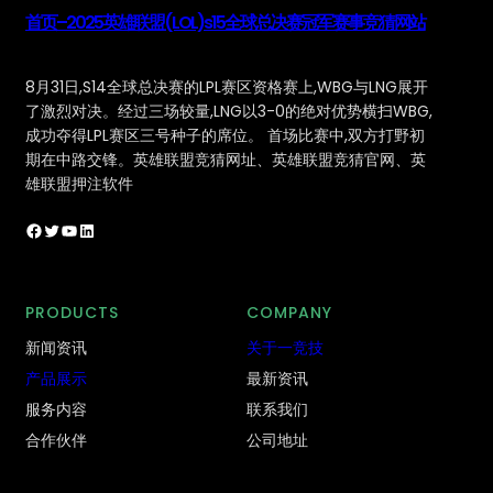
首页–2025英雄联盟(LOL)s15全球总决赛冠军赛事竞猜网站
8月31日,S14全球总决赛的LPL赛区资格赛上,WBG与LNG展开
了激烈对决。经过三场较量,LNG以3-0的绝对优势横扫WBG,
成功夺得LPL赛区三号种子的席位。 首场比赛中,双方打野初
期在中路交锋。英雄联盟竞猜网址、英雄联盟竞猜官网、英
雄联盟押注软件
Facebook
Twitter
YouTube
LinkedIn
PRODUCTS
COMPANY
新闻资讯
关于一竞技
产品展示
最新资讯
服务内容
联系我们
合作伙伴
公司地址