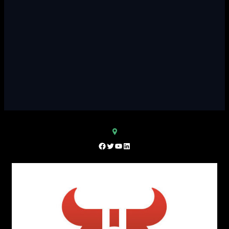
Facebook
Twitter
YouTube
LinkedIn