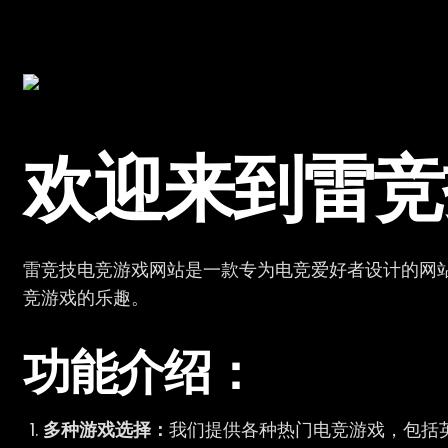
欢迎来到雷竞
雷竞技电竞游戏网站是一款专为电竞爱好者设计的网
竞游戏的乐趣。
功能介绍：
多种游戏选择：
我们提供各种热门电竞游戏，包括