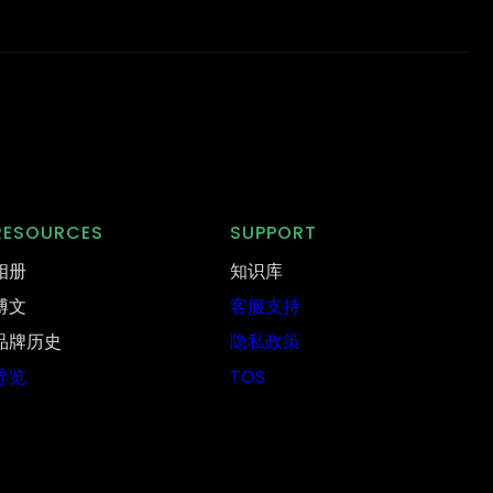
RESOURCES
SUPPORT
相册
知识库
博文
客服支持
品牌历史
隐私政策
导览
TOS