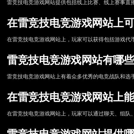
雷竞技电竞游戏网站提供包括线上比赛、线上赛事直
在雷竞技电竞游戏网站上
在雷竞技电竞游戏网站上，玩家可以获得包括游戏代币
雷竞技电竞游戏网站有哪
雷竞技电竞游戏网站上有着众多优秀的电竞战队和选手，如
在雷竞技电竞游戏网站上
在雷竞技电竞游戏网站上，玩家可以通过聊天、组队