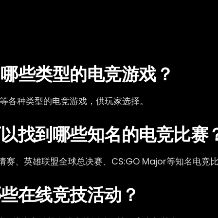
了哪些类型的电竞游戏？
类等各种类型的电竞游戏，供玩家选择。
可以找到哪些知名的电竞比赛
赛、英雄联盟全球总决赛、CS:GO Major等知名电竞
哪些在线竞技活动？