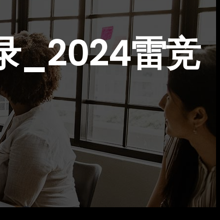
_2024雷竞