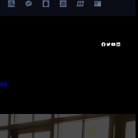
Facebook
Twitter
YouTube
LinkedIn
ted