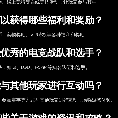
播、线上竞猜等在线竞技活动，让玩家参与其中。
可以获得哪些福利和奖励？
、实物奖励、VIP特权等各种福利和奖励。
些优秀的电竞战队和选手？
IG、LGD、Faker等知名队伍和选手。
能与其他玩家进行互动吗？
、参加赛事等方式与其他玩家进行互动，增强游戏体验。