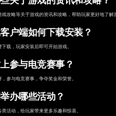
哪些关于游戏的资讯和攻略？
游戏攻略等关于游戏的资讯和攻略，帮助玩家更好地了解
戏客户端如何下载安装？
费下载，玩家安装后即可开始游戏。
站上参与电竞赛事？
赛，参与电竞赛事，争夺奖金和荣誉。
期举办哪些活动？
各类活动，给玩家带来更多乐趣和惊喜。