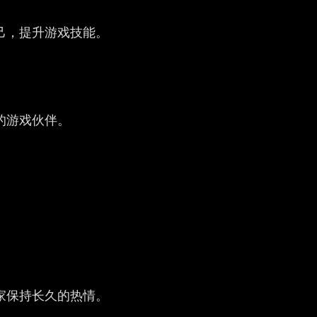
己，提升游戏技能。
的游戏伙伴。
家保持长久的热情。