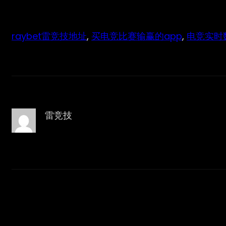
raybet雷竞技地址
, 
买电竞比赛输赢的app
, 
电竞实时
雷竞技