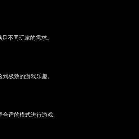
满足不同玩家的需求。
验到极致的游戏乐趣。
择合适的模式进行游戏。