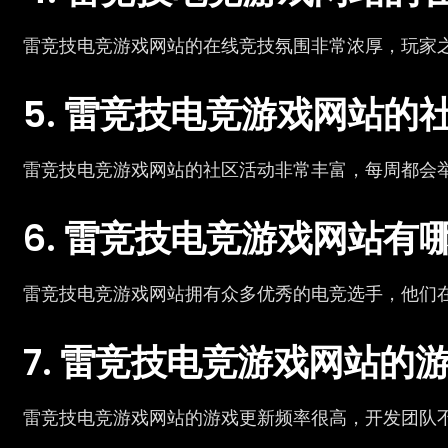
雷竞技电竞游戏网站的在线竞技氛围非常浓厚，玩家
5. 雷竞技电竞游戏网站的
雷竞技电竞游戏网站的社区活动非常丰富，每周都会
6. 雷竞技电竞游戏网站有
雷竞技电竞游戏网站拥有众多优秀的电竞选手，他们
7. 雷竞技电竞游戏网站的
雷竞技电竞游戏网站的游戏更新频率很高，开发团队