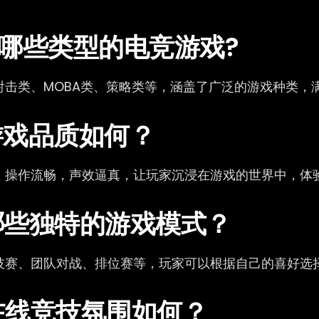
供哪些类型的电竞游戏?
击类、MOBA类、策略类等，涵盖了广泛的游戏种类，
游戏品质如何？
，操作流畅，声效逼真，让玩家沉浸在游戏的世界中，体
哪些独特的游戏模式？
技赛、团队对战、排位赛等，玩家可以根据自己的喜好选
在线竞技氛围如何？