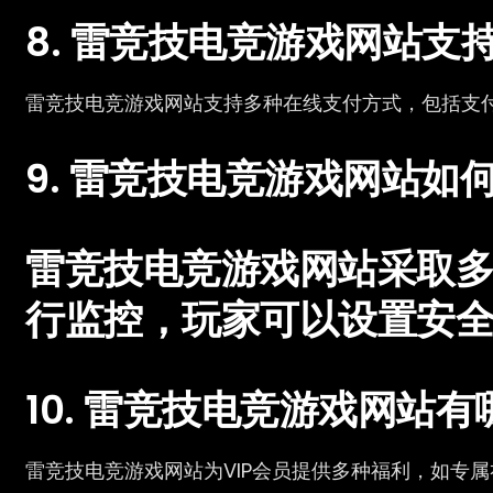
8. 雷竞技电竞游戏网站支
雷竞技电竞游戏网站支持多种在线支付方式，包括支
9. 雷竞技电竞游戏网站如
雷竞技电竞游戏网站采取
行监控，玩家可以设置安
10. 雷竞技电竞游戏网站有
雷竞技电竞游戏网站为VIP会员提供多种福利，如专属