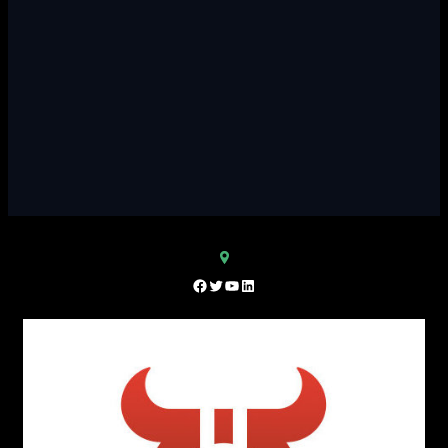
Facebook
Twitter
YouTube
LinkedIn