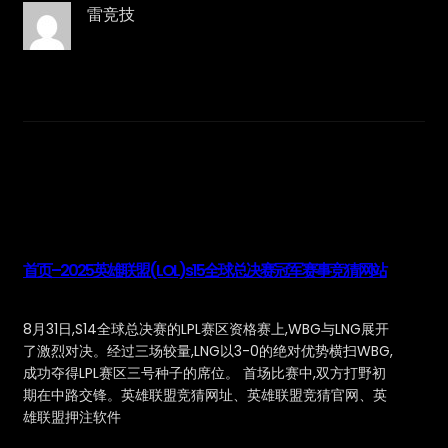
雷竞技
首页–2025英雄联盟(LOL)s15全球总决赛冠军赛事竞猜网站
8月31日,S14全球总决赛的LPL赛区资格赛上,WBG与LNG展开
了激烈对决。经过三场较量,LNG以3-0的绝对优势横扫WBG,
成功夺得LPL赛区三号种子的席位。 首场比赛中,双方打野初
期在中路交锋。英雄联盟竞猜网址、英雄联盟竞猜官网、英
雄联盟押注软件