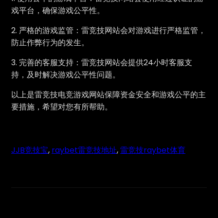
戏平台，确保游戏公平性。
2. 严格的游戏监管：雷竞技网站会对游戏进行严格监管，
防止作弊行为的发生。
3. 完善的客服支持：雷竞技网站会提供24小时客服支
持，及时解决游戏公平性问题。
以上是雷竞技电竞游戏网站保障资金安全和游戏公平的主
要措施，希望对您有所帮助。
JJB竞技宝
, 
raybet雷竞技地址
, 
雷竞技raybet体育