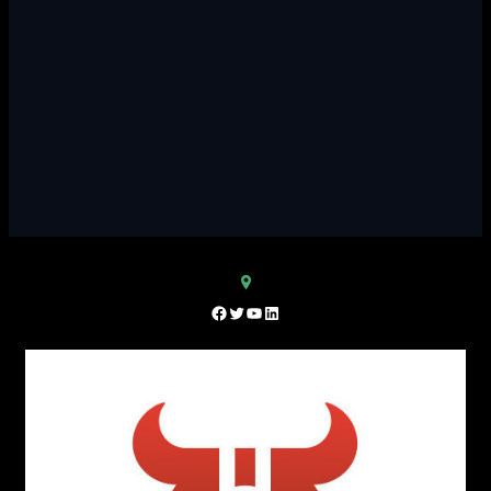
Facebook
Twitter
YouTube
LinkedIn