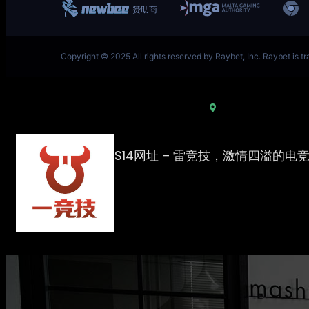
S14网址 – 雷竞技，激情四溢的