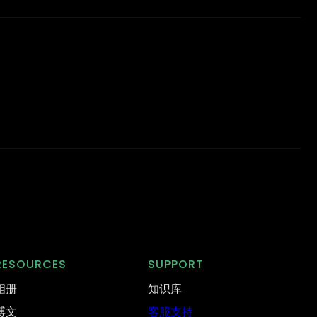
RESOURCES
SUPPORT
相册
知识库
博文
客服支持