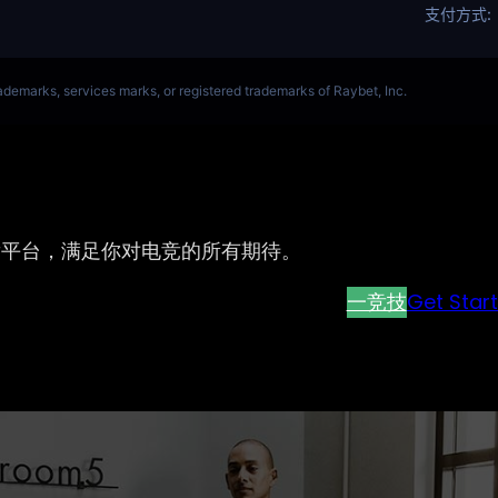
电竞平台，满足你对电竞的所有期待。
一竞技
Get Star