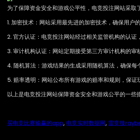
为了保障资金安全和游戏公平性，电竞投注网站采取
1. 加密技术：网站采用最先进的加密技术，确保用户
2. 官方认证：电竞投注网站经过相关监管机构的认
3. 审计机构认证：网站定期接受第三方审计机构的
4. 随机算法：游戏结果的生成采用随机算法，确保
5. 赔率透明：网站公布所有游戏的赔率和规则，保
以上是电竞投注网站保障资金安全和游戏公平的一些
买电竞比赛输赢的app
, 
电竞实时数据网
, 
雷竞技rayb