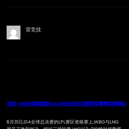
雷竞技
首页–2025英雄联盟(LOL)s15全球总决赛冠军赛事竞猜网站
8月31日,S14全球总决赛的LPL赛区资格赛上,WBG与LNG