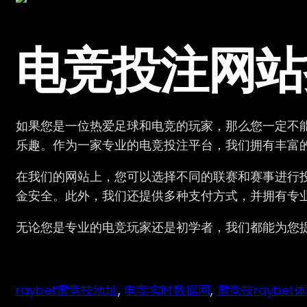
电竞投注网站
如果您是一位热爱足球和电竞的玩家，那么您一定不
乐趣。作为一家专业的电竞投注平台，我们拥有丰富
在我们的网站上，您可以选择不同的联赛和赛事进行
金安全。此外，我们还提供多种支付方式，并拥有专
无论您是专业的电竞玩家还是初学者，我们都能为您
raybet雷竞技地址
, 
电竞实时数据网
, 
雷竞技raybet