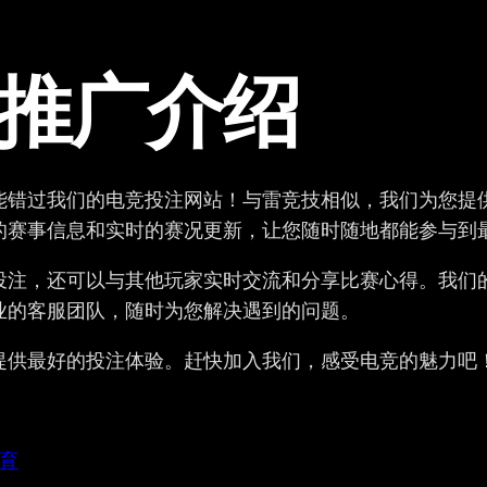
推广介绍
能错过我们的电竞投注网站！与雷竞技相似，我们为您提
的赛事信息和实时的赛况更新，让您随时随地都能参与到
投注，还可以与其他玩家实时交流和分享比赛心得。我们
业的客服团队，随时为您解决遇到的问题。
提供最好的投注体验。赶快加入我们，感受电竞的魅力吧
体育