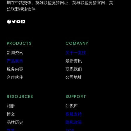
期在中路交锋。英雄联盟竞猜网址、英雄联盟竞猜官网、英
雄联盟押注软件
Facebook
Twitter
YouTube
LinkedIn
PRODUCTS
COMPANY
新闻资讯
关于一竞技
产品展示
最新资讯
服务内容
联系我们
合作伙伴
公司地址
RESOURCES
SUPPORT
相册
知识库
博文
客服支持
品牌历史
隐私政策
导览
TOS