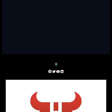
Facebook
Twitter
YouTube
LinkedIn