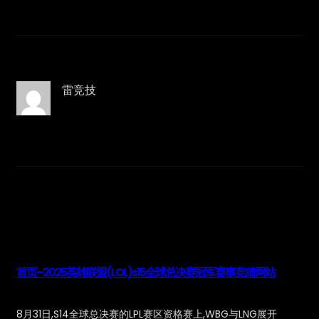
雷竞技
首页–2025英雄联盟(LOL)s15全球总决赛冠军赛事竞猜网站
8月31日,S14全球总决赛的LPL赛区资格赛上,WBG与LNG展开