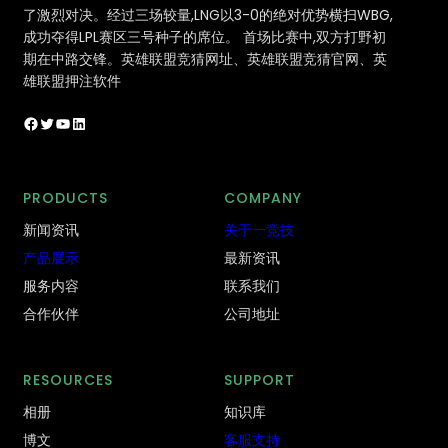
了激烈对决。经过三场较量,LNG以3-0的绝对优势横扫WBG,
成功夺得LPL赛区三号种子的席位。 首场比赛中,双方打野初
期在中路交锋。英雄联盟竞猜网址、英雄联盟竞猜官网、英
雄联盟押注软件
Facebook
Twitter
YouTube
LinkedIn
PRODUCTS
COMPANY
新闻资讯
关于一竞技
产品展示
最新资讯
服务内容
联系我们
合作伙伴
公司地址
RESOURCES
SUPPORT
相册
知识库
博文
客服支持