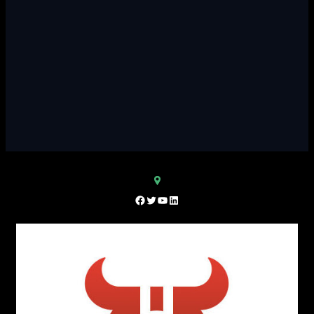
Facebook
Twitter
YouTube
LinkedIn