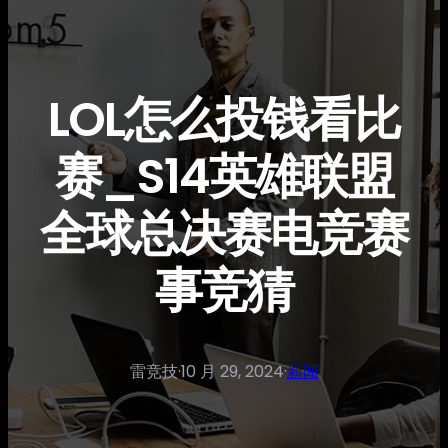
LOL怎么投钱看比
赛_S14英雄联盟
全球总决赛电竞赛
事竞猜
雷竞技
·
10 月 29, 2024
·
新闻