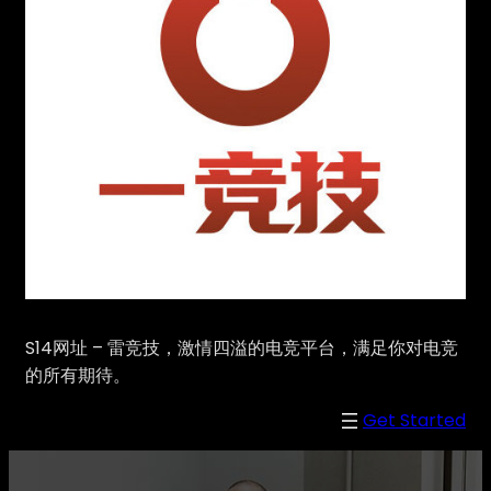
S14网址 – 雷竞技，激情四溢的电竞平台，满足你对电竞
的所有期待。
Get Started