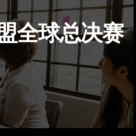
联盟全球总决赛