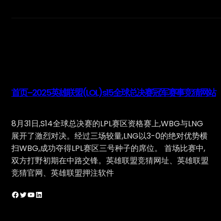
首页–2025英雄联盟(LOL)s15全球总决赛冠军赛事竞猜网站
8月31日,S14全球总决赛的LPL赛区资格赛上,WBG与LNG
展开了激烈对决。经过三场较量,LNG以3-0的绝对优势横
扫WBG,成功夺得LPL赛区三号种子的席位。 首场比赛中,
双方打野初期在中路交锋。英雄联盟竞猜网址、英雄联盟
竞猜官网、英雄联盟押注软件
Facebook
Twitter
YouTube
LinkedIn