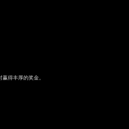
时赢得丰厚的奖金。