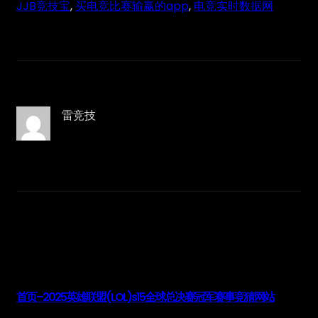
JJB竞技宝
, 
买电竞比赛输赢的app
, 
电竞实时数据网
雷竞技
首页–2025英雄联盟(LOL)s15全球总决赛冠军赛事竞猜网站