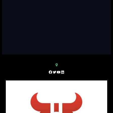
Facebook
Twitter
YouTube
LinkedIn