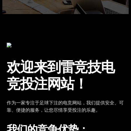
欢迎来到雷竞技电
竞投注网站！
作为一家专注于足球下注的电竞网站，我们提供安全、可
靠、便捷的服务，让您尽情享受投注的乐趣。
我们的竞争优势：