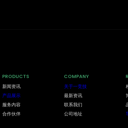
PRODUCTS
COMPANY
新闻资讯
关于一竞技
产品展示
最新资讯
服务内容
联系我们
合作伙伴
公司地址