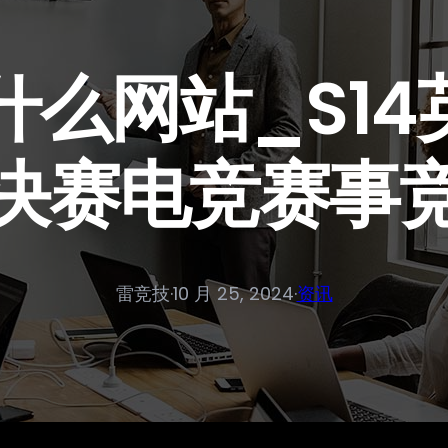
用什么网站_S1
决赛电竞赛事
雷竞技
·
10 月 25, 2024
·
资讯