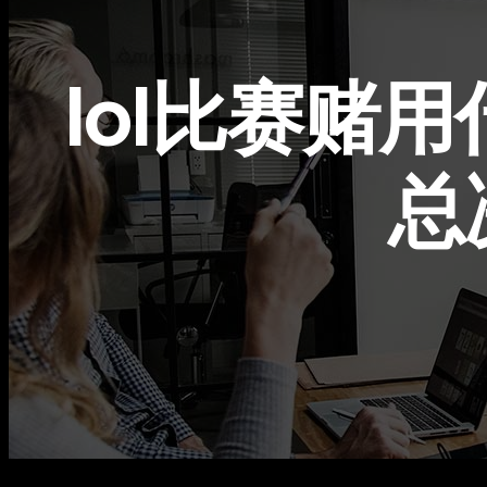
lol比赛赌
总