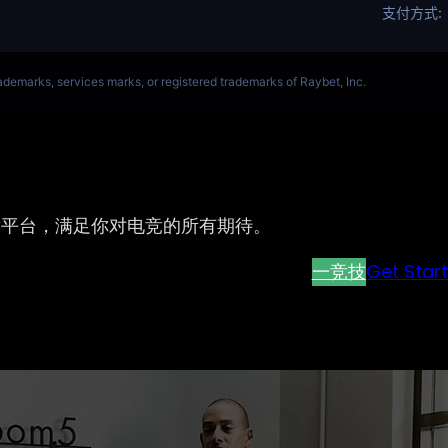
电竞平台，满足你对电竞的所有期待。
一竞技
Get Star