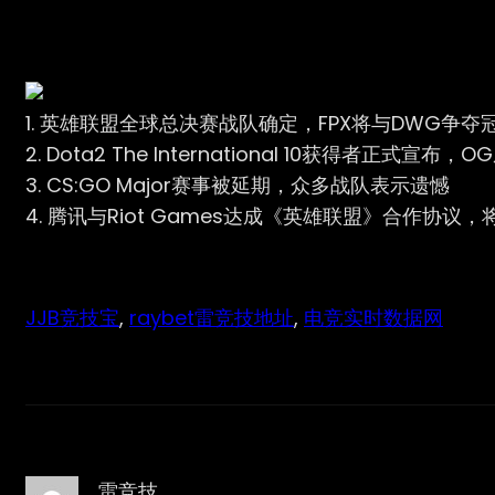
1. 英雄联盟全球总决赛战队确定，FPX将与DWG争夺
2. Dota2 The International 10获得者正式宣布
3. CS:GO Major赛事被延期，众多战队表示遗憾
4. 腾讯与Riot Games达成《英雄联盟》合作协议
JJB竞技宝
, 
raybet雷竞技地址
, 
电竞实时数据网
雷竞技