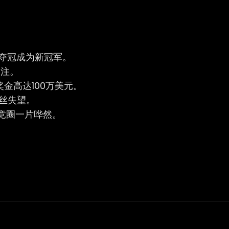
队夺冠成为新冠军。
关注。
金高达100万美元。
粉丝失望。
电竞圈一片哗然。