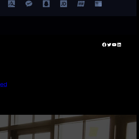
Facebook
Twitter
YouTube
LinkedIn
ted