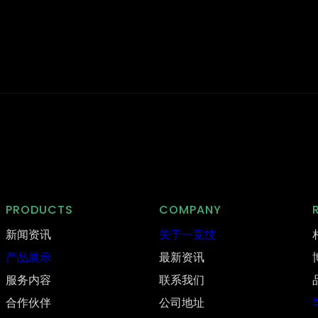
PRODUCTS
COMPANY
新闻资讯
关于一竞技
产品展示
最新资讯
服务内容
联系我们
合作伙伴
公司地址