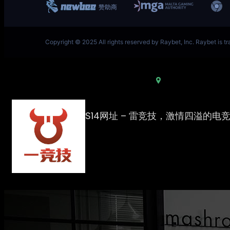
S14网址 – 雷竞技，激情四溢的