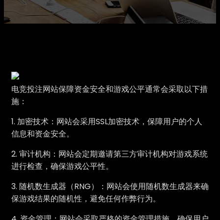
电竞投注网站保障资金安全和游戏公平通常会采取以下措
施：
1. 加密技术：网站会采用SSL加密技术，保障用户的个人
信息和资金安全。
2. 审计机构：网站会定期邀请第三方审计机构对游戏系统
进行检查，确保游戏公平性。
3. 随机数生成器（RNG）：网站会使用随机数生成器来确
保游戏结果的随机性，避免任何作弊行为。
4. 资金管理：网站会采取严格的资金管理措施，确保用户