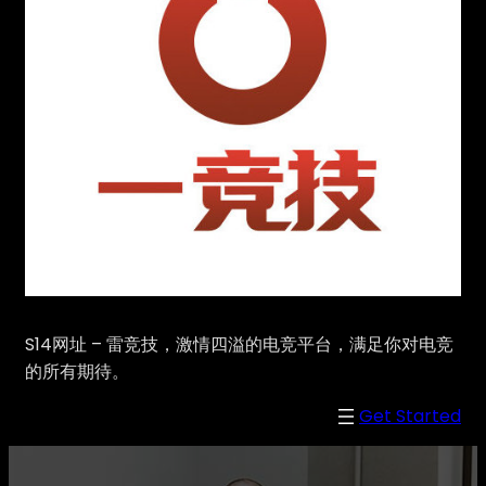
S14网址 – 雷竞技，激情四溢的电竞平台，满足你对电竞
的所有期待。
Get Started