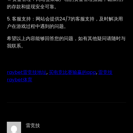
的存款和提现安全可靠。
5. 客服支持：网站会提供24/7的客服支持，及时解决用
户在游戏过程中遇到的问题。
希望以上内容能够回答您的问题，如有其他疑问请随时与
我联系。
raybet雷竞技地址
, 
买电竞比赛输赢的app
, 
雷竞技
raybet体育
雷竞技