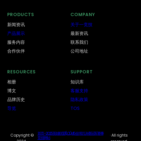
PRODUCTS
COMPANY
新闻资讯
关于一竞技
产品展示
最新资讯
服务内容
联系我们
合作伙伴
公司地址
RESOURCES
SUPPORT
相册
知识库
博文
客服支持
品牌历史
隐私政策
导览
TOS
首页–2025英雄联盟(LOL)s15全球总决赛冠军赛事
Copyright ©
· All rights
竞猜网站