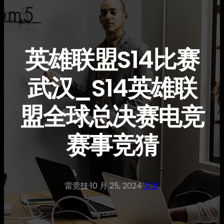
英雄联盟S14比赛
武汉_S14英雄联
盟全球总决赛电竞
赛事竞猜
雷竞技
·
10 月 25, 2024
·
文章