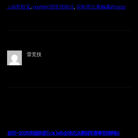
JJB竞技宝
, 
raybet雷竞技地址
, 
买电竞比赛输赢的app
雷竞技
首页–2025英雄联盟(LOL)s15全球总决赛冠军赛事竞猜网站