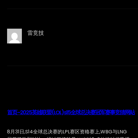
雷竞技
首页–2025英雄联盟(LOL)s15全球总决赛冠军赛事竞猜网站
8月31日,S14全球总决赛的LPL赛区资格赛上,WBG与LNG