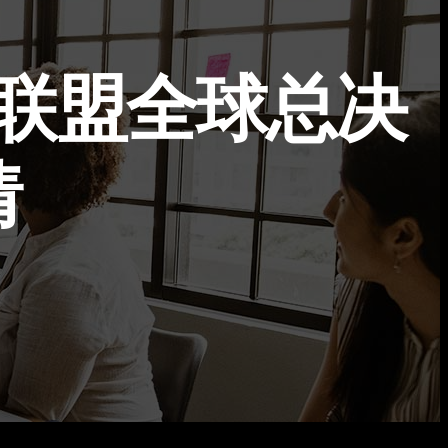
雄联盟全球总决
猜