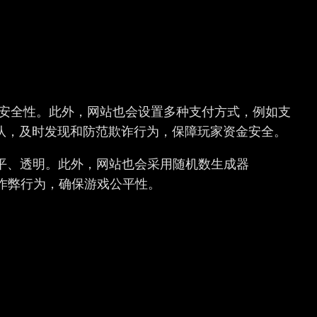
据的安全性。此外，网站也会设置多种支付方式，例如支
队，及时发现和防范欺诈行为，保障玩家资金安全。
公平、透明。此外，网站也会采用随机数生成器
作弊行为，确保游戏公平性。