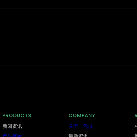
PRODUCTS
COMPANY
新闻资讯
关于一竞技
产品展示
最新资讯