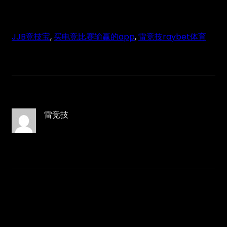
JJB竞技宝
, 
买电竞比赛输赢的app
, 
雷竞技raybet体育
雷竞技