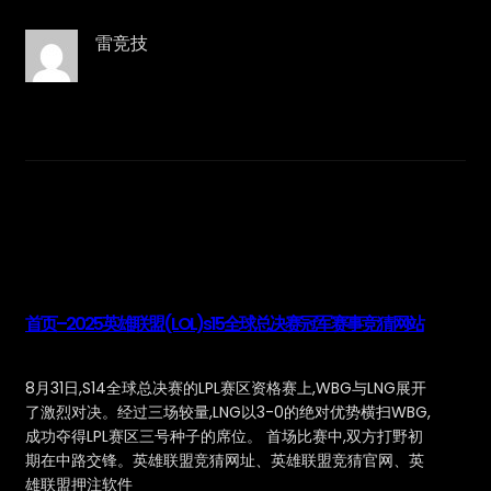
雷竞技
首页–2025英雄联盟(LOL)s15全球总决赛冠军赛事竞猜网站
8月31日,S14全球总决赛的LPL赛区资格赛上,WBG与LNG展开
了激烈对决。经过三场较量,LNG以3-0的绝对优势横扫WBG,
成功夺得LPL赛区三号种子的席位。 首场比赛中,双方打野初
期在中路交锋。英雄联盟竞猜网址、英雄联盟竞猜官网、英
雄联盟押注软件