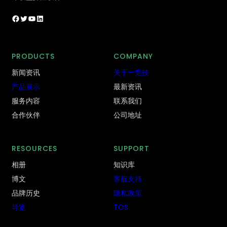
Facebook
Twitter
YouTube
LinkedIn
PRODUCTS
COMPANY
新闻资讯
关于一竞技
产品展示
最新资讯
服务内容
联系我们
合作伙伴
公司地址
RESOURCES
SUPPORT
相册
知识库
博文
客服支持
品牌历史
隐私政策
导览
TOS