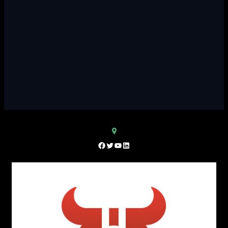
Facebook
Twitter
YouTube
LinkedIn