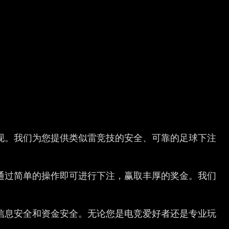
现。我们为您提供类似雷竞技的安全、可靠的足球下注
通过简单的操作即可进行下注，赢取丰厚的奖金。我们
信息安全和资金安全。无论您是电竞爱好者还是专业玩