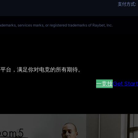
电竞平台，满足你对电竞的所有期待。
一竞技
Get Star