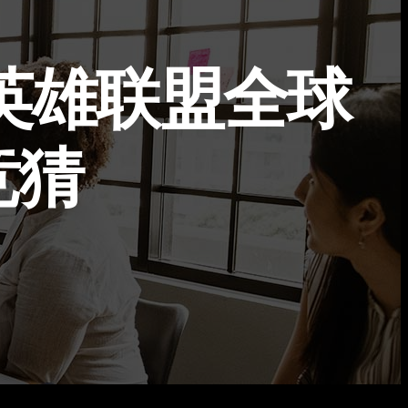
4英雄联盟全球
竞猜