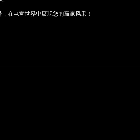
号，在电竞世界中展现您的赢家风采！