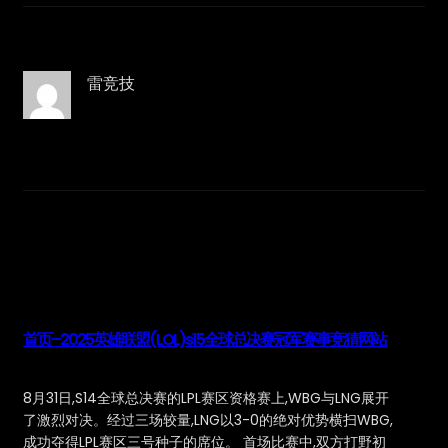
雷竞技
首页–2025英雄联盟(LOL)s15全球总决赛冠军赛事竞猜网站
8月31日,S14全球总决赛的LPL赛区资格赛上,WBG与LNG展开
了激烈对决。经过三场较量,LNG以3-0的绝对优势横扫WBG,
成功夺得LPL赛区三号种子的席位。 首场比赛中,双方打野初