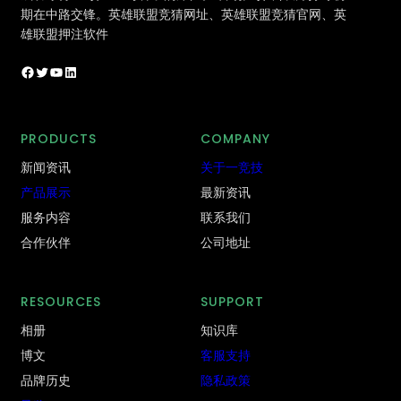
期在中路交锋。英雄联盟竞猜网址、英雄联盟竞猜官网、英
雄联盟押注软件
Facebook
Twitter
YouTube
LinkedIn
PRODUCTS
COMPANY
新闻资讯
关于一竞技
产品展示
最新资讯
服务内容
联系我们
合作伙伴
公司地址
RESOURCES
SUPPORT
相册
知识库
博文
客服支持
品牌历史
隐私政策