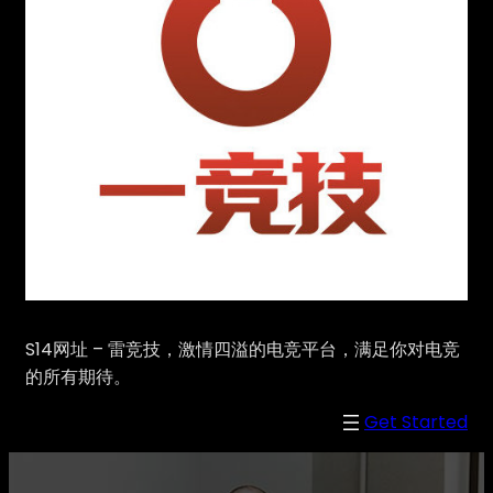
S14网址 – 雷竞技，激情四溢的电竞平台，满足你对电竞
的所有期待。
Get Started