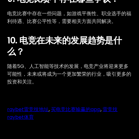
电竞比赛中存在一些问题，如游戏平衡性、职业选手的福
利待遇、比赛公平性等，需要相关方面共同解决。
10. 电竞在未来的发展趋势是什
么？
随着5G、人工智能等技术的发展，电竞产业将迎来更多
可能性，未来或将成为一个更加繁荣的行业，吸引更多的
投资和关注。
raybet雷竞技地址
, 
买电竞比赛输赢的app
, 
雷竞技
raybet体育