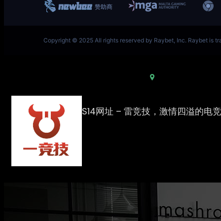
S14网址 – 雷竞技，激情四溢的