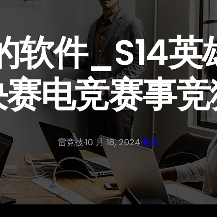
赛的软件_S14
决赛电竞赛事竞
雷竞技
·
10 月 18, 2024
·
新闻