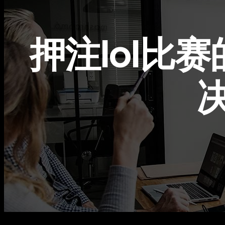
押注lol比