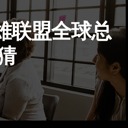
英雄联盟全球总
猜