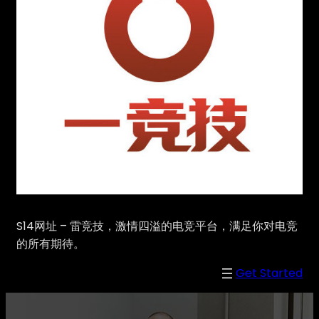
S14网址 – 雷竞技，激情四溢的电竞平台，满足你对电竞
的所有期待。
Get Started