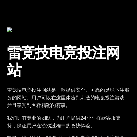
雷竞技电竞投注网
站
雷竞技电竞投注网站是一款提供安全、可靠的足球下注服
务的网站。用户可以在这里体验到刺激的电竞投注游戏，
并且享受到各种精彩的赛事。
我们拥有专业的团队，为用户提供24小时在线客服支
持，保证用户在游戏过程中的畅快体验。