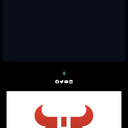
Facebook
Twitter
YouTube
LinkedIn