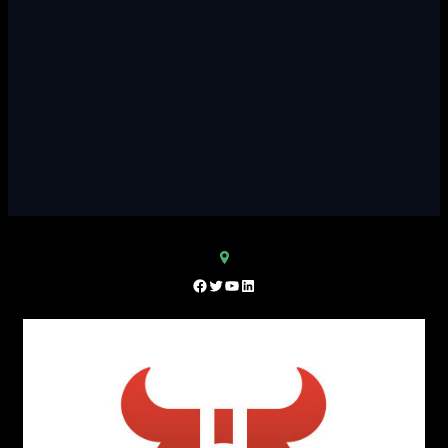
Facebook
Twitter
YouTube
LinkedIn