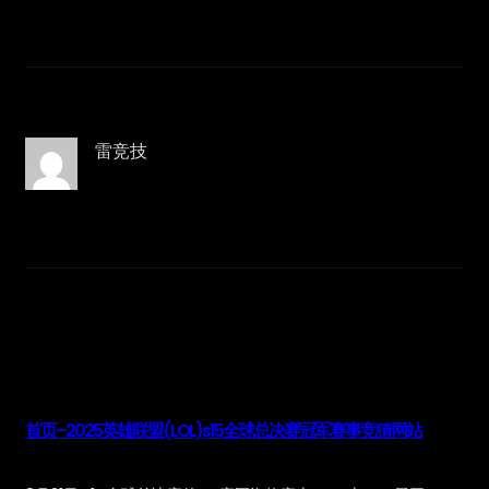
雷竞技
首页–2025英雄联盟(LOL)s15全球总决赛冠军赛事竞猜网站