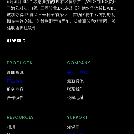
8月31日,S14全球总决赛的LPL赛区资格赛上,WBG与LNG展开
了激烈对决。经过三场较量,LNG以3-0的绝对优势横扫WBG,
成功夺得LPL赛区三号种子的席位。 首场比赛中,双方打野初
期在中路交锋。英雄联盟竞猜网址、英雄联盟竞猜官网、英
雄联盟押注软件
Facebook
Twitter
YouTube
LinkedIn
PRODUCTS
COMPANY
新闻资讯
关于一竞技
产品展示
最新资讯
服务内容
联系我们
合作伙伴
公司地址
RESOURCES
SUPPORT
相册
知识库