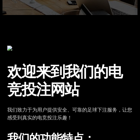
欢迎来到我们的电
竞投注网站
我们致力于为用户提供安全、可靠的足球下注服务，让您
感受到真实的电竞投注乐趣！
我们的功能特点：