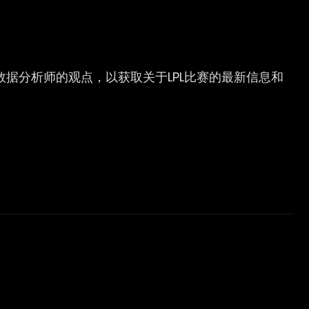
据分析师的观点，以获取关于LPL比赛的最新信息和