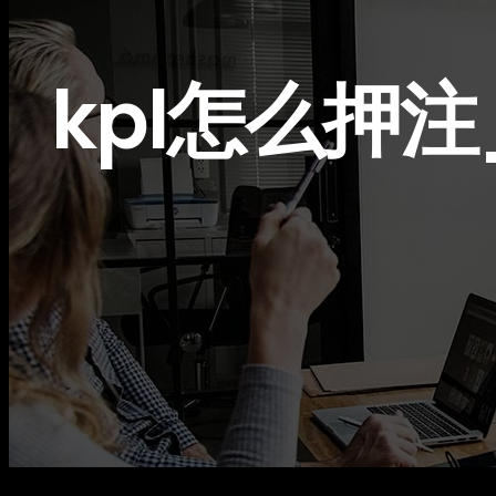
kpl怎么押