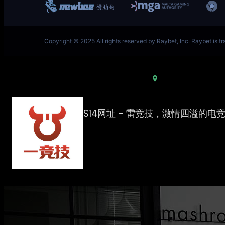
S14网址 – 雷竞技，激情四溢的