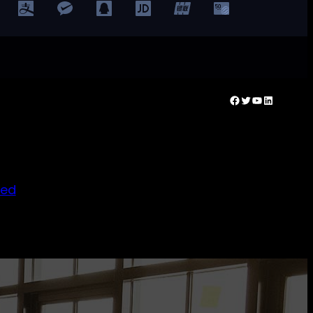
Facebook
Twitter
YouTube
LinkedIn
ted