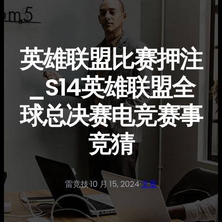
英雄联盟比赛押注
_S14英雄联盟全
球总决赛电竞赛事
竞猜
雷竞技
·
10 月 15, 2024
·
文章