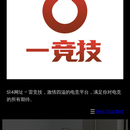
S14网址 – 雷竞技，激情四溢的电竞平台，满足你对电竞
的所有期待。
Get Started