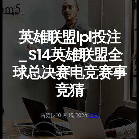
英雄联盟lpl投注
_S14英雄联盟全
球总决赛电竞赛事
竞猜
雷竞技
·
10 月 15, 2024
·
资讯