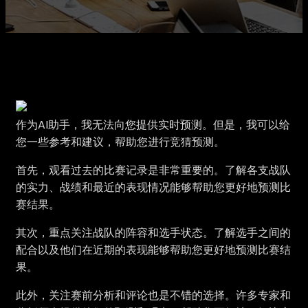
作为AI助手，我无法向您提供实时预测。但是，我可以给
您一些参考和建议，帮助您进行竞猜预测。
首先，观看过去的比赛记录是非常重要的。了解各支战队
的实力、战绩和最近的表现情况能够帮助您更好地预测比
赛结果。
其次，重点关注战队的阵容和选手状态。了解选手之间的
配合以及他们在近期的表现能够帮助您更好地预测比赛结
果。
此外，关注赛前分析和评论也是不错的选择。许多专家和