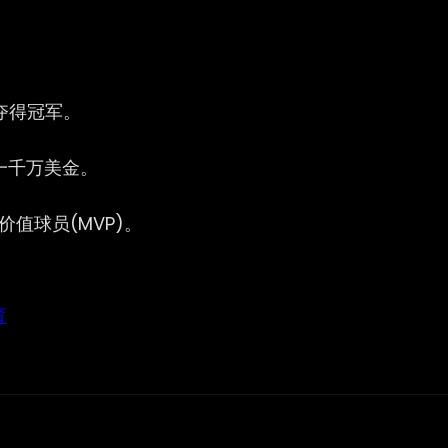
夺得冠军。
一千万美金。
有价值球员(MVP)。
育