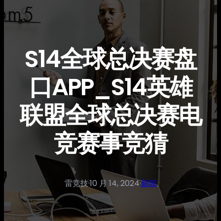
S14全球总决赛盘
口APP_S14英雄
联盟全球总决赛电
竞赛事竞猜
雷竞技
·
10 月 14, 2024
·
新闻