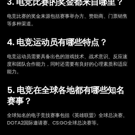
3. 电竞比赛的奖金都来自哪里？
电竞比赛的奖金来源包括赛事举办方、赞助商、门票销售
等多种渠道。
4. 电竞运动员有哪些特点？
电竞运动员需要具备出色的游戏技术、战术意识、反应速
度和团队合作能力，同时还需要有良好的心理素质和适应
能力。
5. 电竞在全球各地都有哪些知名
赛事？
全球知名的电子竞技赛事包括《英雄联盟》全球总决赛、
DOTA2国际邀请赛、CS:GO全球总决赛等。