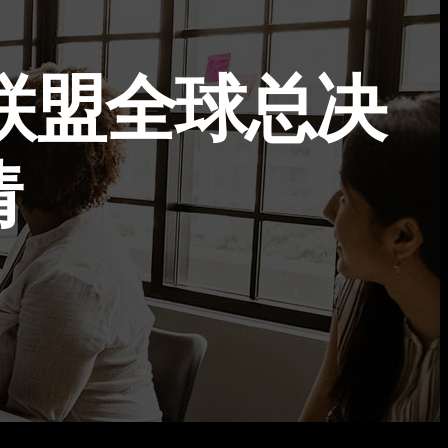
雄联盟全球总决
猜