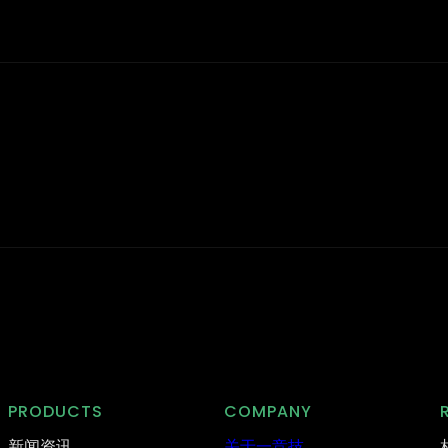
PRODUCTS
COMPANY
新闻资讯
关于一竞技