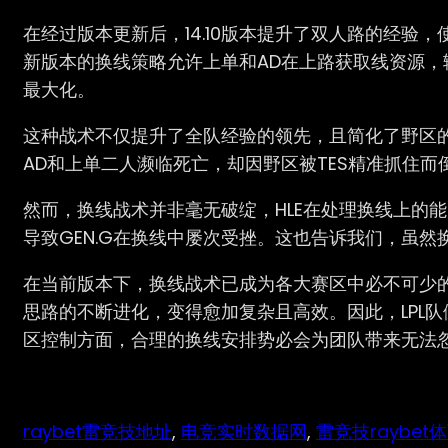
在经过版本更新后，14.10版本提升了双人路的经验，
新版本的换线策略允许上单和AD在上路获取线资源
最大化。
这种战术不仅提升了全队经验的领先，且简化了野区的
AD和上单二人濒临死亡，却因野区被TES精准抓住
然而，换线战术并非毫无破绽，HLE在处理换线上的能
导致GEN.G在换线中屡次受挫。这也告诉我们，虽
在当前版本下，换线战术已成为各大赛区中必不可少
思路的不断进化，变得愈加复杂且高效。因此，LPL
区控制方面，合理的换线安排势必会为团队带来无法
raybet雷竞技地址
, 
电竞实时数据网
, 
雷竞技raybet