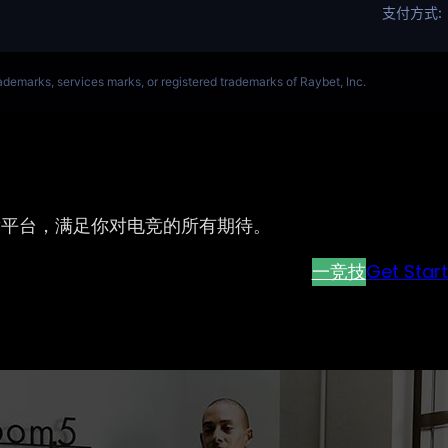
电竞平台，满足你对电竞的所有期待。
一竞技
Get Star