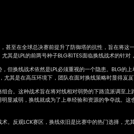
弱，甚至在全球总决赛前提升了防御塔的抗性，旨在将这
其是LPL的前两号种子BLG和TES面临换线战术的针
但换线战术依然是LPL必须重视的一个隐患。BLG的上
响，尤其是在高压环境下，团队在面对换线策略时显得岌岌
路组合。这种战术旨在将对线相对弱势的下路流派调至上
作用明显减弱，换线就成为了上单经验和资源的争夺战。这
术。反观LCK赛区，换线依旧是比赛中的热门选择，尤其