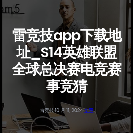
雷竞技app下载地
址_S14英雄联盟
全球总决赛电竞赛
事竞猜
雷竞技
·
10 月 11, 2024
·
文章