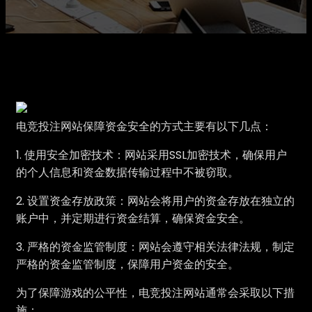
电竞投注网站保障资金安全的方式主要有以下几点：
1. 使用安全加密技术：网站采用SSL加密技术，确保用户
的个人信息和资金数据传输过程中不被窃取。
2. 设置资金存放政策：网站会将用户的资金存放在独立的
账户中，并定期进行资金结算，确保资金安全。
3. 严格的资金监管制度：网站会遵守相关法律法规，制定
严格的资金监管制度，保障用户资金的安全。
为了保障游戏的公平性，电竞投注网站通常会采取以下措
施：