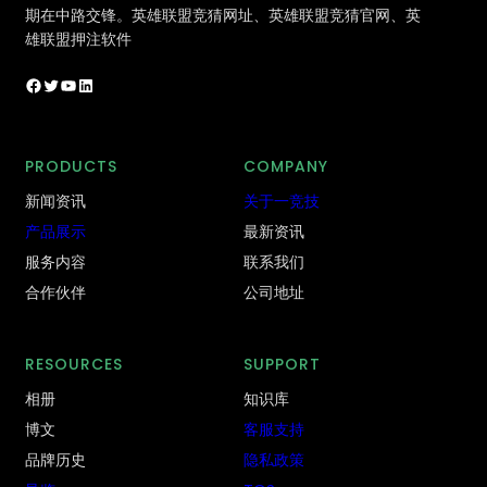
期在中路交锋。英雄联盟竞猜网址、英雄联盟竞猜官网、英
雄联盟押注软件
Facebook
Twitter
YouTube
LinkedIn
PRODUCTS
COMPANY
新闻资讯
关于一竞技
产品展示
最新资讯
服务内容
联系我们
合作伙伴
公司地址
RESOURCES
SUPPORT
相册
知识库
博文
客服支持
品牌历史
隐私政策