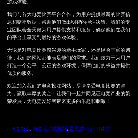
游戏体验。
我们与各大电竞比赛平台合作，为用户提供最新的比赛信
息和赔率数据，帮助他们做出明智的押注决策。我们的专
业团队会全天候为用户提供支持和服务，确保他们在我们
的平台上享受到最好的游戏体验。
无论是对电竞比赛感兴趣的新手玩家，还是经验丰富的赌
徒，我们的网站都能满足他们的需求。我们致力于为用户
打造一个公平、公正的游戏环境，保障他们的权益并提供
优质的服务。
欢迎加入我们的电竞投注网站，尽情享受电竞比赛的魅
力，赢取丰厚的奖金！让我们一起共同见证电竞产业的繁
荣发展，为电竞爱好者带来更多的乐趣和刺激！
JJB竞技宝
, 
电竞实时数据网
, 
雷竞技raybet体育