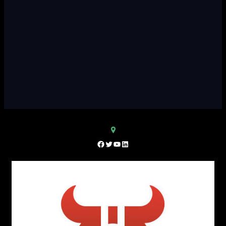
Facebook
Twitter
YouTube
LinkedIn