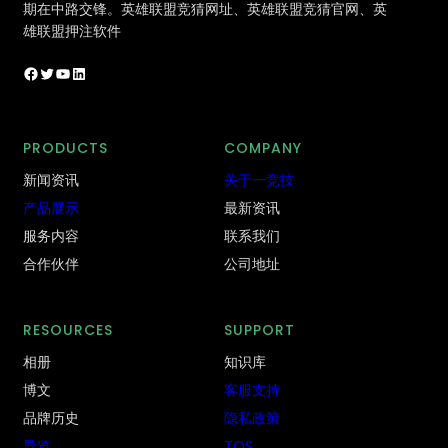
期在中路交锋。英雄联盟竞猜网址、英雄联盟竞猜官网、英
雄联盟押注软件
Facebook
Twitter
YouTube
LinkedIn
PRODUCTS
COMPANY
新闻资讯
关于一竞技
产品展示
最新资讯
服务内容
联系我们
合作伙伴
公司地址
RESOURCES
SUPPORT
相册
知识库
博文
客服支持
品牌历史
隐私政策
导览
TOS