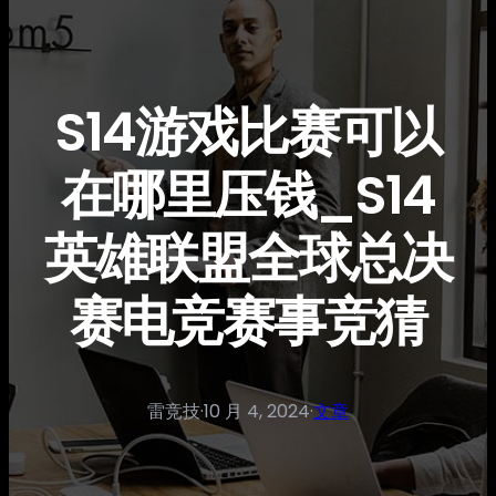
S14游戏比赛可以
在哪里压钱_S14
英雄联盟全球总决
赛电竞赛事竞猜
雷竞技
·
10 月 4, 2024
·
文章