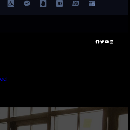
Facebook
Twitter
YouTube
LinkedIn
ted