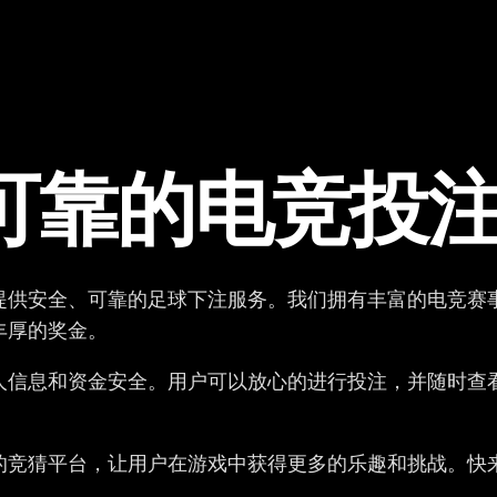
可靠的电竞投
安全、可靠的足球下注服务。我们拥有丰富的电竞赛事，包
丰厚的奖金。
人信息和资金安全。用户可以放心的进行投注，并随时查
的竞猜平台，让用户在游戏中获得更多的乐趣和挑战。快