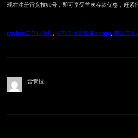
现在注册雷竞技账号，即可享受首次存款优惠，赶紧
raybet雷竞技地址
, 
买电竞比赛输赢的app
, 
电竞实时
雷竞技