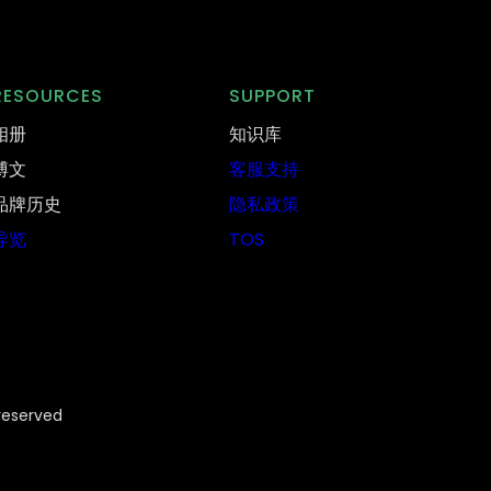
RESOURCES
SUPPORT
相册
知识库
博文
客服支持
品牌历史
隐私政策
导览
TOS
s reserved