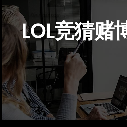
LOL竞猜赌