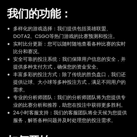
我们的功能：
多样化的游戏选择：我们提供包括英雄联盟、
DOTA2、CSGO等热门游戏的比赛预测和投注。
实时比分更新：您可以随时随地查看各种比赛的实时
比分和赛况。
安全可靠的投注系统：我们保障用户信息的安全，并
提供多种支付方式，确保您的资金安全。
丰富多彩的投注方式：除了传统的胜负盘口，我们还
提供让球、大小球等多种投注方式，满足不同用户的
需求。
专业的分析师团队：我们的分析师团队将为您提供专
业的比赛分析和推荐，助您在投注中获得更多胜利。
24小时客服支持：我们的客服团队将全天候为您提供
服务，解答各种问题并及时处理您的投注需求。