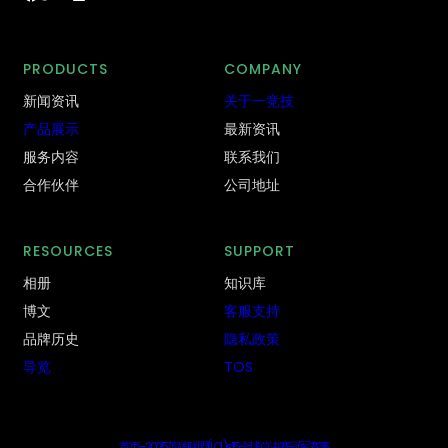
PRODUCTS
COMPANY
新闻资讯
关于一竞技
产品展示
最新资讯
服务内容
联系我们
合作伙伴
公司地址
RESOURCES
SUPPORT
相册
知识库
博文
客服支持
品牌历史
隐私政策
导览
TOS
首页–2025英雄联盟(LOL)s15全球总决赛冠军赛事