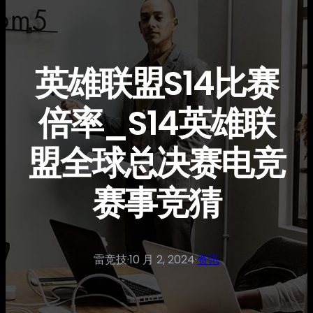
英雄联盟S14比赛
倍率_S14英雄联
盟全球总决赛电竞
赛事竞猜
雷竞技
·
10 月 2, 2024
·
资讯