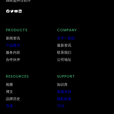
雄联盟押注软件
Facebook
Twitter
YouTube
LinkedIn
PRODUCTS
COMPANY
新闻资讯
关于一竞技
产品展示
最新资讯
服务内容
联系我们
合作伙伴
公司地址
RESOURCES
SUPPORT
相册
知识库
博文
客服支持
品牌历史
隐私政策
导览
TOS