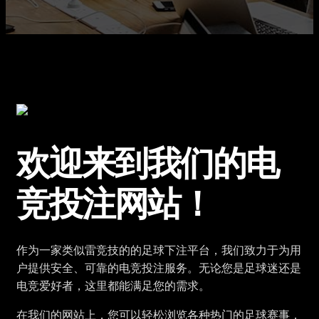
欢迎来到我们的电
竞投注网站！
作为一家类似雷竞技的的足球下注平台，我们致力于为用
户提供安全、可靠的电竞投注服务。无论您是足球迷还是
电竞爱好者，这里都能满足您的需求。
在我们的网站上，您可以轻松浏览各种热门的足球赛事，