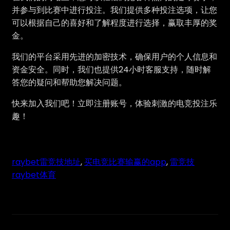
并参与到比赛中进行投注。我们提供多种投注选项，让您
可以根据自己的喜好和了解程度进行选择，赢取丰厚的奖
金。
我们的平台采用先进的加密技术，确保用户的个人信息和
资金安全。同时，我们也提供24小时客服支持，随时解
答您的疑问和帮助您解决问题。
快来加入我们吧！立即注册账号，体验刺激的电竞投注乐
趣！
raybet雷竞技地址
, 
买电竞比赛输赢的app
, 
雷竞技
raybet体育